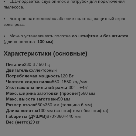
LED‑подсветка, сдув опилок и патрубок для подключения
пылесоса.
Быстрое натяжение/ослабление полотна, защитный экран
зоны реза.
Можно устанавливать полотна
со штифтом
и
без штифта
(длина полотна:
130 мм
).
Характеристики (основные)
Питание
230 В / 50 Гц
Двигатель
коллекторный
Потребляемая мощность
120 Вт
Частота ходов пилки
550–1550 ход/мин
Угол наклона пильной рамы
-30°…+45°
Макс. ширина заготовки (просвет)
560 мм
Макс. высота заготовки
50 мм
Размер стола
650×350 мм (толщина 6 мм)
Длина полотна
130 мм (со штифтом / без штифта)
Габариты (Д×Ш×В)
870×360×440 мм
Вес (нетто)
29 кг