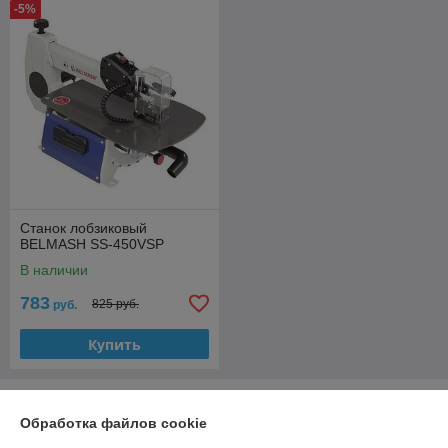
-5%
Станок лобзиковый
BELMASH SS-450VSP
В наличии
783
825 руб.
руб.
Купить
О нас
Обработка файлов cookie
100% положительных из 10 отзывов за год