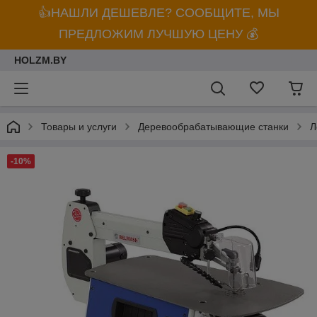
👍НАШЛИ ДЕШЕВЛЕ? СООБЩИТЕ, МЫ
ПРЕДЛОЖИМ ЛУЧШУЮ ЦЕНУ 💰
HOLZM.BY
Товары и услуги
Деревообрабатывающие станки
Л
-10%