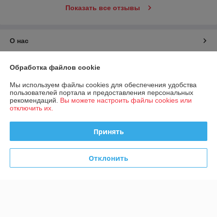
Показать все отзывы
О нас
Контакты
Обработка файлов cookie
Мы используем файлы cookies для обеспечения удобства
Доставка и оплата
пользователей портала и предоставления персональных
рекомендаций.
Вы можете настроить файлы cookies или
отключить их.
График работы
Принять
Полная версия сайта
Политика обработки cookies
Отклонить
Сайт создан на платформе Deal.by