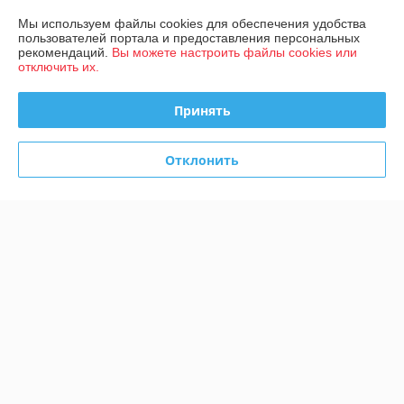
Мы используем файлы cookies для обеспечения удобства
Быстро связались, всё объяснили, описание и цена актуальные, 
пользователей портала и предоставления персональных
товар был в наличии и отправили оперативно. Общение вежливое, 
рекомендаций.
Вы можете настроить файлы cookies или
отключить их.
обслуживание на уровне — рекомендую.
Сделка подтверждена через корзину
Принять
Отклонить
Покупатель
05.05.2026
Отлично
Огонь!
Сделка подтверждена через корзину
Показать все отзывы
О нас