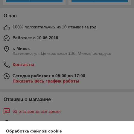
О нас
100% положительных из 10 отзывов за год
Работает с 10.06.2019
г. Минск
Хатежино, ул. Центральная 18б, Минск, Беларусь
Контакты
Сегодня работает с 09:00 до 17:00
Показать весь график работы
Отзывы о магазине
62 отзывов за всё время
Покупатель
16.05.2026
Обработка файлов cookie
Отлично