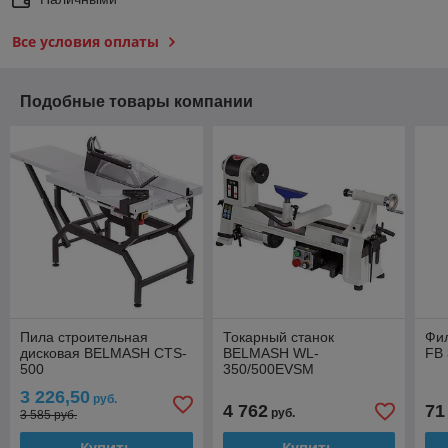
Все условия оплаты
Подобные товары компании
Пила строительная
Токарный станок
Фи
дисковая BELMASH CTS-
BELMASH WL-
FB
500
350/500EVSM
3 226,50
руб.
4 762
71
руб.
3 585 руб.
Купить
Купить