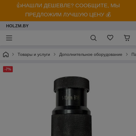
👍НАШЛИ ДЕШЕВЛЕ? СООБЩИТЕ, МЫ
ПРЕДЛОЖИМ ЛУЧШУЮ ЦЕНУ 💰
HOLZM.BY
Товары и услуги
Дополнительное оборудование
Па
-7%