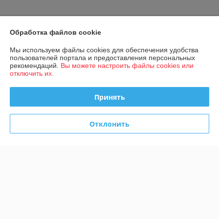
О нас
Обработка файлов cookie
Мы используем файлы cookies для обеспечения удобства
Контакты
пользователей портала и предоставления персональных
рекомендаций.
Вы можете настроить файлы cookies или
отключить их.
Доставка и оплата
Принять
График работы
Полная версия сайта
Отклонить
Политика обработки cookies
Сайт создан на платформе Deal.by