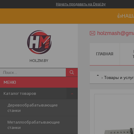
Начать продавать на Deal.by
👍НАШ
holzmash@gma
ГЛАВНАЯ
HOLZM.BY
Товары и услу
Каталог товаров
Деревообрабатывающие
станки
Металлообрабатывающие
станки