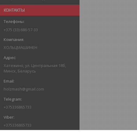
КОНТАКТЫ
+375 (33) 686-57-33
ХОЛЬЦМАШИНЕН
Хатежино, ул. Центральная 18б,
Минск, Беларусь
holzmash@gmail.com
+375336865733
+375336865733
ОТЗЫВЫ О КОМПАНИИ