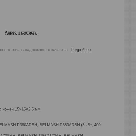
Адрес и контакты
анного товара надлежащего качества
Подробнее
р ножей 15×15×2,5 мм.
 BELMASH P380ARBH, BELMASH P380ARBH (3 кВт, 400
/1170SAH, BELMASH J155/1170AH, BELMASH