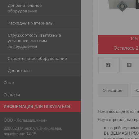
Дополнительное
оборудование
Расходные материалы
Стружкоотсосы, вытяжные
-10%
установки, системы
пылеудаления
Осталось 2
Строительное оборудование
Дровоколы
О нас
Описание
Х
Отзывы
ИНФОРМАЦИЯ ДЛЯ ПОКУПАТЕЛЯ
Ножи поставляются в
Ножи строгальные пре
ООО «Хольцмашинен»
на рейсмусовы
220062,г.Минск,ул.Тимирязева,
В), BELMASH P500
помещение 14-15
фуговальных с