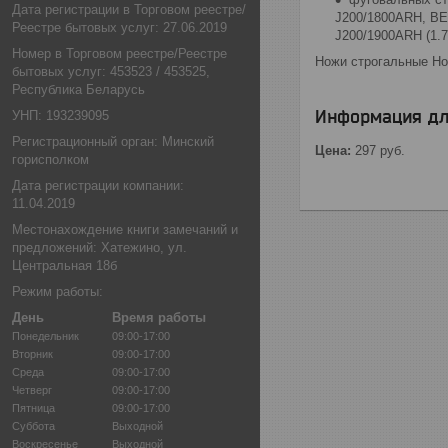
Дата регистрации в Торговом реестре/
J200/1800ARH, BE
Реестре бытовых услуг: 27.06.2019
J200/1900ARH (1.
Номер в Торговом реестре/Реестре
Ножи строгальные Но
бытовых услуг: 453523 / 453525,
Республика Беларусь
Информация дл
УНП: 193239095
Регистрационный орган: Минский
Цена:
297
руб.
горисполком
Дата регистрации компании:
11.04.2019
Местонахождение книги замечаний и
предложений: Хатежино, ул.
Центральная 18б
Режим работы:
День
Время работы
Понедельник
09:00-17:00
Вторник
09:00-17:00
Среда
09:00-17:00
Четверг
09:00-17:00
Пятница
09:00-17:00
Суббота
Выходной
Воскресенье
Выходной