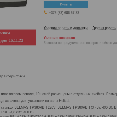
Купить
+375 (33) 686-57-33
Условия оплаты и доставки
График работы
 дня
16:11:22
Законом не предусмотрен возврат и обмен д
арактеристики
 пластиковом пенале, 10 ножей размещены в отдельных ячейках. Разме
дназначены для установки на валы Helical:
х станках BELMASH P380RBH 220V, BELMASH P380RBH (3 кВт, 400 В),
RBH (4,8 кВт, 400 В)
танках BELMASH J150/730AH, BELMASH J150/1170ARH, BELMASH J150