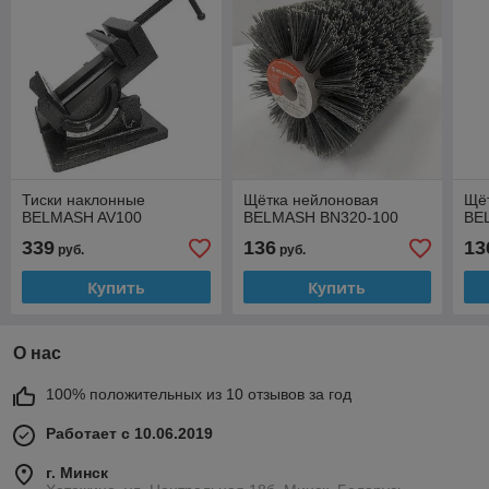
Тиски наклонные
Щётка нейлоновая
Щё
BELMASH AV100
BELMASH BN320-100
BE
339
136
13
руб.
руб.
Купить
Купить
О нас
100% положительных из 10 отзывов за год
Работает с 10.06.2019
г. Минск