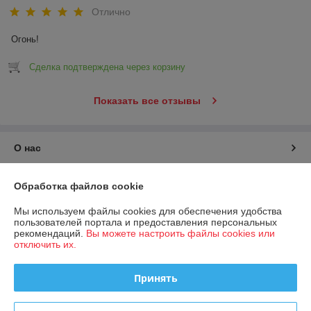
Отлично
Огонь!
Сделка подтверждена через корзину
Показать все отзывы
О нас
Контакты
Обработка файлов cookie
Мы используем файлы cookies для обеспечения удобства
Доставка и оплата
пользователей портала и предоставления персональных
рекомендаций.
Вы можете настроить файлы cookies или
отключить их.
График работы
Принять
Полная версия сайта