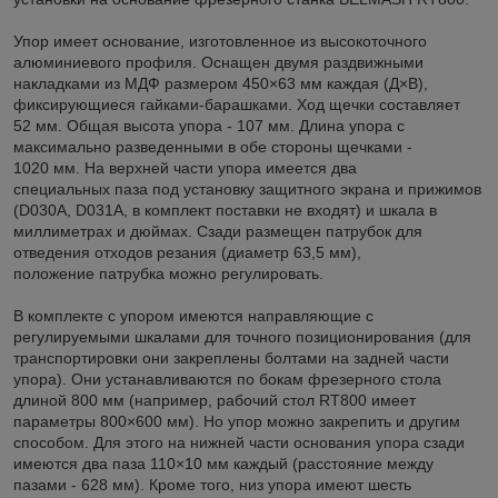
Упор имеет основание, изготовленное из высокоточного
алюминиевого профиля. Оснащен двумя раздвижными
накладками из МДФ размером 450×63 мм каждая (Д×В),
фиксирующиеся гайками-барашками. Ход щечки составляет
52 мм. Общая высота упора - 107 мм. Длина упора с
максимально разведенными в обе стороны щечками -
1020 мм. На верхней части упора имеется два
специальных паза под установку защитного экрана и прижимов
(D030A, D031A, в комплект поставки не входят) и шкала в
миллиметрах и дюймах. Сзади размещен патрубок для
отведения отходов резания (диаметр 63,5 мм),
положение патрубка можно регулировать.
В комплекте с упором имеются направляющие с
регулируемыми шкалами для точного позиционирования (для
транспортировки они закреплены болтами на задней части
упора). Они устанавливаются по бокам фрезерного стола
длиной 800 мм (например, рабочий стол RT800 имеет
параметры 800×600 мм). Но упор можно закрепить и другим
способом. Для этого на нижней части основания упора сзади
имеются два паза 110×10 мм каждый (расстояние между
пазами - 628 мм). Кроме того, низ упора имеют шесть