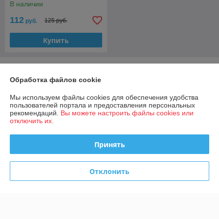
В наличии
112
125 руб.
руб.
Купить
О нас
Обработка файлов cookie
100% положительных из 10 отзывов за год
Мы используем файлы cookies для обеспечения удобства
пользователей портала и предоставления персональных
Работает с 10.06.2019
рекомендаций.
Вы можете настроить файлы cookies или
отключить их.
г. Минск
Хатежино, ул. Центральная 18б, Минск, Беларусь
Принять
Контакты
Сегодня работает с 09:00 до 17:00
Отклонить
Показать весь график работы
Отзывы о магазине