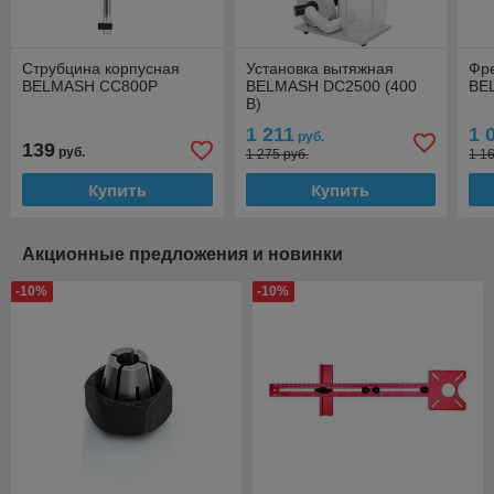
Струбцина корпусная
Установка вытяжная
Фр
BELMASH СС800P
BELMASH DC2500 (400
BE
В)
1 211
1 
руб.
139
руб.
1 275 руб.
1 1
Купить
Купить
Акционные предложения и новинки
-10%
-10%