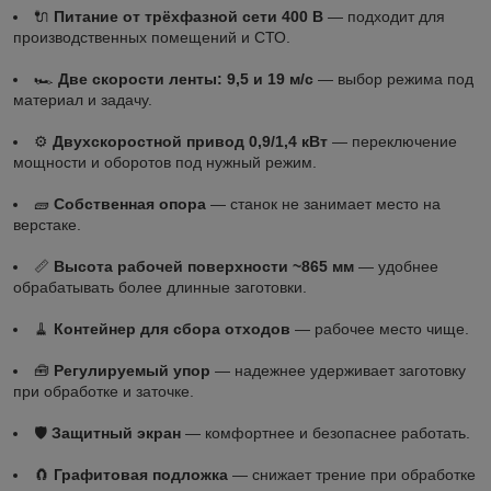
🔌
Питание от трёхфазной сети 400 В
— подходит для
производственных помещений и СТО.
🏎️
Две скорости ленты: 9,5 и 19 м/с
— выбор режима под
материал и задачу.
⚙️
Двухскоростной привод 0,9/1,4 кВт
— переключение
мощности и оборотов под нужный режим.
🧱
Собственная опора
— станок не занимает место на
верстаке.
📏
Высота рабочей поверхности ~865 мм
— удобнее
обрабатывать более длинные заготовки.
🧹
Контейнер для сбора отходов
— рабочее место чище.
🧰
Регулируемый упор
— надежнее удерживает заготовку
при обработке и заточке.
🛡
Защитный экран
— комфортнее и безопаснее работать.
🧲
Графитовая подложка
— снижает трение при обработке