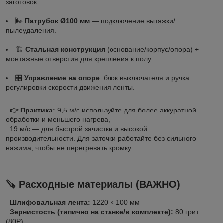
заготовок.
🌬
Патрубок Ø100 мм
— подключение вытяжки/
пылеудаления.
🏗
Стальная конструкция
(основание/корпус/опора) +
монтажные отверстия для крепления к полу.
🎛
Управление на опоре
: блок выключателя и ручка
регулировки скорости движения ленты.
👉 Практика:
9,5 м/с используйте для более аккуратной
обработки и меньшего нагрева,
19 м/с — для быстрой зачистки и высокой
производительности. Для заточки работайте без сильного
нажима, чтобы не перегревать кромку.
🪚 Расходные материалы (ВАЖНО)
Шлифовальная лента:
1220 × 100 мм
Зернистость (типично на станке/в комплекте):
80 грит
(80Р)