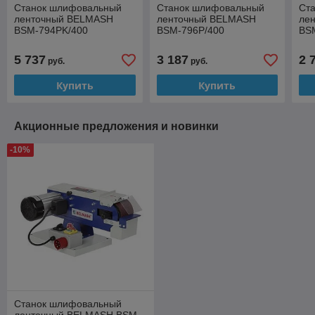
Станок шлифовальный
Станок шлифовальный
Ст
ленточный BELMASH
ленточный BELMASH
ле
BSM-794PK/400
BSM-796P/400
BS
5 737
3 187
2 
руб.
руб.
Купить
Купить
Акционные предложения и новинки
-10%
Станок шлифовальный