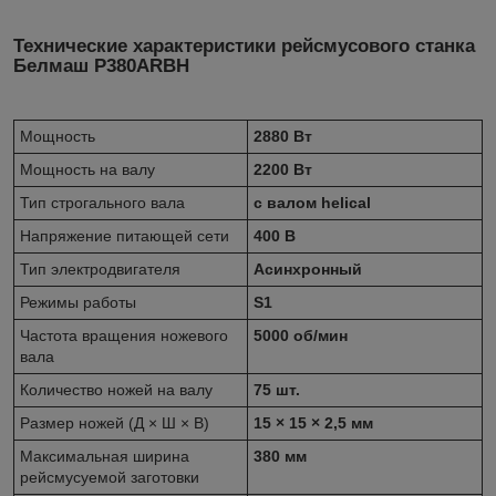
Технические характеристики рейсмусового станка
Белмаш
P380ARBH
Мощность
2880 Вт
Мощность на валу
2200 Вт
Тип строгального вала
с валом helical
Напряжение питающей сети
400 В
Тип электродвигателя
Асинхронный
Режимы работы
S1
Частота вращения ножевого
5000 об/мин
вала
Количество ножей на валу
75 шт.
Размер ножей (Д × Ш × В)
15 × 15 × 2,5 мм
Максимальная ширина
380 мм
рейсмусуемой заготовки