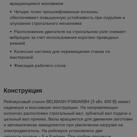
вращающимся маховиком
Четыре точно прошлифованные колонны
обеспечивают повышенную устойчивость при подъёме и
опускании строгального механизма
Расположение двигателя на строгальном узле снижает
вибрацию за счет использования коротких приводных
ремней
Колесная система для перемещения станка по
мастерской
Фиксация рабочего стола
Конструкция
Рейсмусовый станок BELMASH P380ARBH (3 кВт, 400 В) имеет
надежную и массивную конструкцию. На направляющих
колоннах расположен строгальный вал, зубчатый вал подачи и
цельный вал приема. Валы вращаются для движения заготовки
и автоматически замедляются при увеличении нагрузки на
электродвигатель. На рейсмусе установлено две
скорости подачи – 5 и 9 м/мин. При грубом процессе