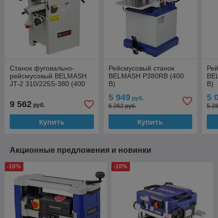
Станок фуговально-
Рейсмусовый станок
Рей
рейсмусовый BELMASH
BELMASH P380RB (400
BE
JT-2 310/225S-380 (400
В)
В)
В)
5 949
5 
руб.
9 562
руб.
6 262 руб.
5 2
Купить
Купить
Акционные предложения и новинки
-10%
-10%