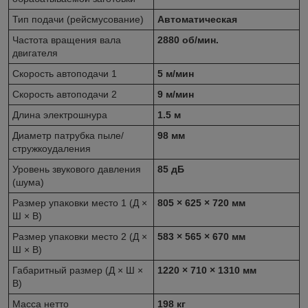
Тип подачи (рейсмусование)
Автоматическая
Частота вращения вала
2880 об/мин.
двигателя
Скорость автоподачи 1
5 м/мин
Скорость автоподачи 2
9 м/мин
Длина электрошнура
1.5 м
Диаметр патрубка пыле/
98 мм
стружкоудаления
Уровень звукового давления
85 дБ
(шума)
Размер упаковки место 1 (Д ×
805 × 625 × 720 мм
Ш × В)
Размер упаковки место 2 (Д ×
583 × 565 × 670 мм
Ш × В)
Габаритный размер (Д × Ш ×
1220 × 710 × 1310 мм
В)
Масса нетто
198 кг