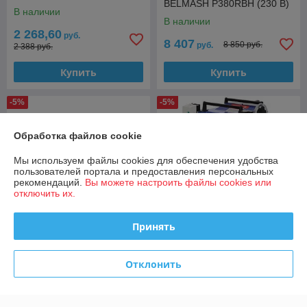
BELMASH P380RBH (230 В)
В наличии
В наличии
2 268,60
руб.
8 407
8 850 руб.
руб.
2 388 руб.
Купить
Купить
-5%
-5%
Обработка файлов cookie
Мы используем файлы cookies для обеспечения удобства
пользователей портала и предоставления персональных
рекомендаций.
Вы можете настроить файлы cookies или
отключить их.
Принять
Рейсмусовый станок
Рейсмусовый станок
Отклонить
BELMASH P500RB (400 В)
BELMASH P380RB (400 В)
В наличии
В наличии
8 621
5 949
9 075 руб.
6 262 руб.
руб.
руб.