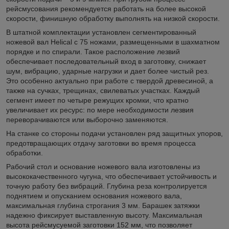
рейсмусования рекомендуется работать на более высокой
скорости, финишную обработку выполнять на низкой скорости.
В штатной комплектации установлен сегментированный
ножевой вал Helical с 75 ножами, размещенными в шахматном
порядке и по спирали. Такое расположение лезвий
обеспечивает последовательный вход в заготовку, снижает
шум, вибрацию, ударные нагрузки и дает более чистый рез.
Это особенно актуально при работе с твердой древесиной, а
также на сучках, трещинах, свилеватых участках. Каждый
сегмент имеет по четыре режущих кромки, что кратно
увеличивает их ресурс: по мере необходимости лезвия
переворачиваются или выборочно заменяются.
На станке со стороны подачи установлен ряд защитных упоров,
предотвращающих отдачу заготовки во время процесса
обработки.
Рабочий стол и основание ножевого вала изготовлены из
высококачественного чугуна, что обеспечивает устойчивость и
точную работу без вибраций. Глубина реза контролируется
поднятием и опусканием основания ножевого вала,
максимальная глубина строгания 3 мм. Барашек затяжки
надежно фиксирует выставленную высоту. Максимальная
высота рейсмусуемой заготовки 152 мм, что позволяет