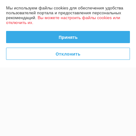
Мы используем файлы cookies для обеспечения удобства
Контакты
пользователей портала и предоставления персональных
рекомендаций.
Вы можете настроить файлы cookies или
отключить их.
Доставка и оплата
Принять
График работы
Полная версия сайта
Отклонить
Политика обработки cookies
Сайт создан на платформе Deal.by
Информация для покупателя
Юридическое лицо:
ООО «Хольцмашинен»
220062,г.Минск,ул.Тимирязева, помещение 14-15