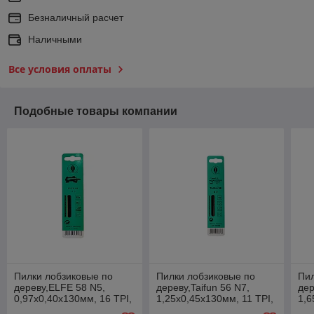
Безналичный расчет
Наличными
Все условия оплаты
Подобные товары компании
Пилки лобзиковые по
Пилки лобзиковые по
Пил
дереву,ELFE 58 N5,
дереву,Taifun 56 N7,
дер
0,97x0,40х130мм, 16 TPI,
1,25x0,45х130мм, 11 TPI,
1,6
12шт.
12шт.
12ш