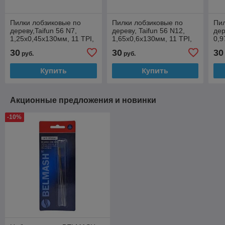
Пилки лобзиковые по
Пилки лобзиковые по
Пил
дереву,Taifun 56 N7,
дереву, Taifun 56 N12,
дер
1,25x0,45х130мм, 11 TPI,
1,65x0,6х130мм, 11 TPI,
0,9
12шт.
12шт.
12ш
30
30
30
руб.
руб.
Купить
Купить
Акционные предложения и новинки
-10%