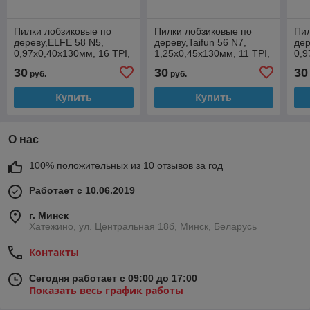
Пилки лобзиковые по
Пилки лобзиковые по
Пил
дереву,ELFE 58 N5,
дереву,Taifun 56 N7,
дер
0,97x0,40х130мм, 16 TPI,
1,25x0,45х130мм, 11 TPI,
0,9
12шт.
12шт.
12ш
30
30
30
руб.
руб.
Купить
Купить
О нас
100% положительных из 10 отзывов за год
Работает с 10.06.2019
г. Минск
Хатежино, ул. Центральная 18б, Минск, Беларусь
Контакты
Сегодня работает с 09:00 до 17:00
Показать весь график работы