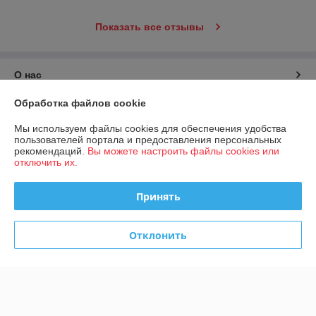
Показать все отзывы
О нас
Обработка файлов cookie
Контакты
Мы используем файлы cookies для обеспечения удобства
пользователей портала и предоставления персональных
Доставка и оплата
рекомендаций.
Вы можете настроить файлы cookies или
отключить их.
График работы
Принять
Полная версия сайта
Отклонить
Политика обработки cookies
Сайт создан на платформе Deal.by