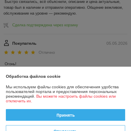
Быстро связались, всё объяснили, описание и цена актуальные, 
товар был в наличии и отправили оперативно. Общение вежливое, 
обслуживание на уровне — рекомендую.
Сделка подтверждена через корзину
Покупатель
05.05.2026
Отлично
Огонь!
Сделка подтверждена через корзину
Обработка файлов cookie
Мы используем файлы cookies для обеспечения удобства
Показать все отзывы
пользователей портала и предоставления персональных
рекомендаций.
Вы можете настроить файлы cookies или
отключить их.
О нас
Принять
Контакты