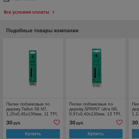
Все условия оплаты
Подобные товары компании
Пилки лобзиковые по
Пилки лобзиковые по
Пил
дереву,Taifun 56 N7,
дереву,SPRINT ultra N5,
дер
1,25x0,45х130мм, 11 TPI,
0,97x0,40х130мм, 13 TPI,
1,1
12шт.
12шт.
12ш
30
30
30
руб.
руб.
Купить
Купить